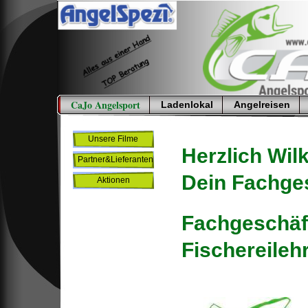
CaJo Angelsport
Ladenlokal
Angelreisen
Unsere Filme
Herzlich Wi
Partner&Lieferanten
Dein Fachges
Aktionen
Fachgeschäft
Fischereile